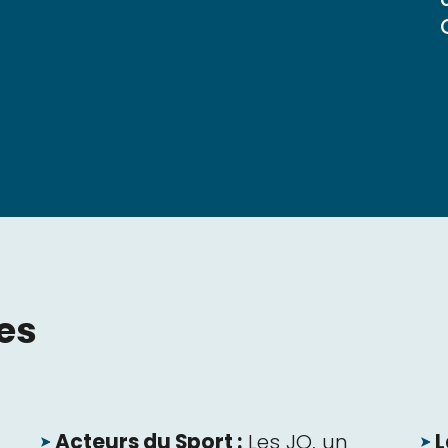
es
Acteurs du Sport :
Les JO, un
L