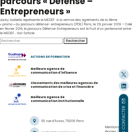
parcours « Défense –
Entrepreneurs »
Jacky Isabello représente le MEDEF à la remise des agréments de la 4ème
« promo » du parcours défense- entrepreneurs (PDE) Paris, le 29 janvier 2019 – Créé
en février 2014, le parcours Défense-Entrepreneurs est le fruit d’un partenariat entre
le MEDEF...
Voir l'article
Rechercher
ACTIONS DE FORMATION
Meilleure agence de
communication d'influence
Classements des meilleures agences de
communication de crise et financière
Meilleure agence de
communication institutionnelle
NOUS CONTACTER
50 rue d’Assas, 75006 Paris
Mentions
légales