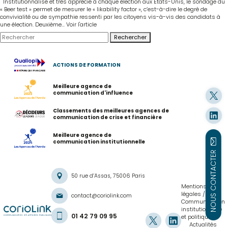
Institutionnalisé et très apprécié à chaque élection aux Etats-Unis, le sondage du
« Beer test » permet de mesurer le « likability factor », c’est-à-dire le degré de
convivialité ou de sympathie ressenti par les citoyens vis-à-vis des candidats à
une élection. Deuxième...
Voir l'article
Rechercher
ACTIONS DE FORMATION
Meilleure agence de
communication d'influence
Classements des meilleures agences de
communication de crise et financière
Meilleure agence de
communication institutionnelle
NOUS CONTACTER
50 rue d’Assas, 75006 Paris
Mentions
légales
contact@coriolink.com
Communication
institutionnelle
01 42 79 09 95
et politique
Actualités