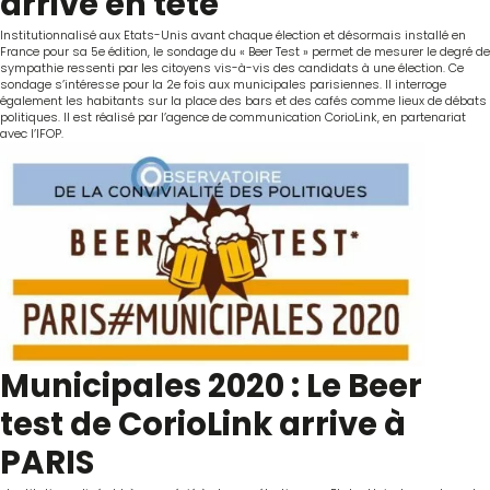
arrive en tête
Institutionnalisé aux Etats-Unis avant chaque élection et désormais installé en
France pour sa 5e édition, le sondage du « Beer Test » permet de mesurer le degré de
sympathie ressenti par les citoyens vis-à-vis des candidats à une élection. Ce
sondage s’intéresse pour la 2e fois aux municipales parisiennes. Il interroge
également les habitants sur la place des bars et des cafés comme lieux de débats
politiques. Il est réalisé par l’agence de communication CorioLink, en partenariat
avec l’IFOP.
Municipales 2020 : Le Beer
test de CorioLink arrive à
PARIS