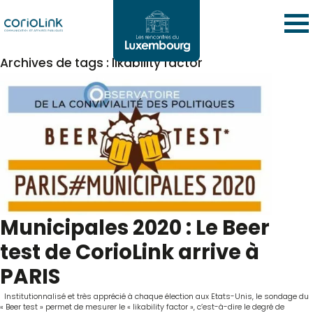
Archives de tags : likability factor
Municipales 2020 : Le Beer
test de CorioLink arrive à
PARIS
Institutionnalisé et très apprécié à chaque élection aux Etats-Unis, le sondage du
« Beer test » permet de mesurer le « likability factor », c’est-à-dire le degré de