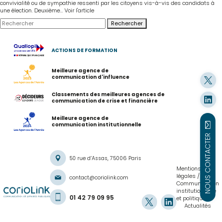
convivialité ou de sympathie ressenti par les citoyens vis-à-vis des candidats à
une élection. Deuxième...
Voir l'article
Rechercher
ACTIONS DE FORMATION
Meilleure agence de
communication d'influence
Classements des meilleures agences de
communication de crise et financière
Meilleure agence de
communication institutionnelle
NOUS CONTACTER
50 rue d’Assas, 75006 Paris
Mentions
légales
contact@coriolink.com
Communication
institutionnelle
01 42 79 09 95
et politique
Actualités