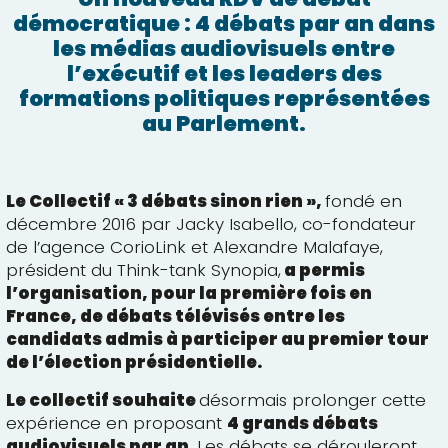
démocratique : 4 débats par an dans
les médias audiovisuels entre
l’exécutif et les leaders des
formations politiques représentées
au Parlement.
Le Collectif « 3 débats sinon rien »,
fondé en
décembre 2016 par Jacky Isabello, co-fondateur
de l’agence CorioLink et Alexandre Malafaye,
président du Think-tank Synopia,
a permis
l’organisation, pour la première fois en
France, de débats télévisés entre les
candidats admis à participer au premier tour
de l’élection présidentielle.
Le collectif souhaite
désormais prolonger cette
expérience en proposant
4 grands débats
audiovisuels par an
. Les débats se dérouleront