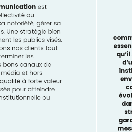
mmunication
est
llectivité ou
sa notoriété, gérer sa
ts. Une stratégie bien
commu
ent les publics visés.
essent
ns nos clients tout
qu’il
erminer les
d’u
es bons canaux de
inst
média et hors
env
ualité à forte valeur
c
sée pour atteindre
évol
stitutionnelle ou
dan
st
gara
mess