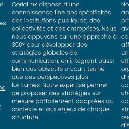
le
CorioLink dispose d’une
No
connaissance fine des spécificités
ap
des institutions publiques, des
pr
des
collectivités et des entreprises. Nous
av
nous appuyons sur une approche à
co
360° pour développer des
af
stratégies globales de
u
communication, en intégrant aussi
ef
bien des objectifs à court terme
or
que des perspectives plus
d’
lointaines. Notre expertise permet
co
ne
de proposer des stratégies sur-
ch
mesure parfaitement adaptées au
co
x
contexte et aux enjeux de chaque
st
s
structure.
re
d’