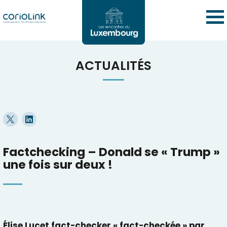
ACTUALITÉS
Factchecking – Donald se « Trump »
une fois sur deux !
Élise Lucet fact-checker « fact-checkée » par