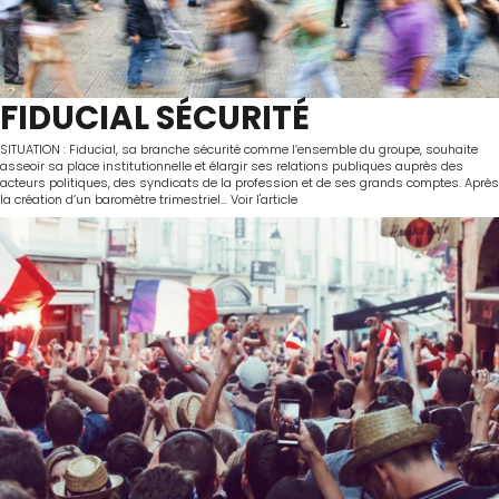
FIDUCIAL SÉCURITÉ
SITUATION : Fiducial, sa branche sécurité comme l’ensemble du groupe, souhaite
asseoir sa place institutionnelle et élargir ses relations publiques auprès des
acteurs politiques, des syndicats de la profession et de ses grands comptes. Après
la création d’un baromètre trimestriel...
Voir l'article