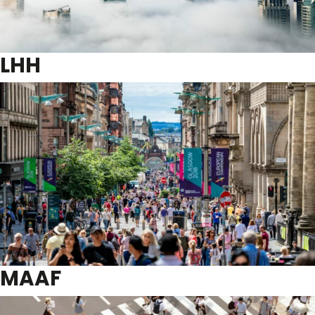
LHH
MAAF