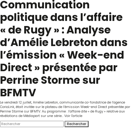
Communication
politique dans l’affaire
« de Rugy » : Analyse
d’Amélie Lebreton dans
l’émission « Week-end
Direct » présentée par
Perrine Storme sur
BFMTV
Le vendredi 12 juillet, Amélie Lebreton, communicante co-fondatrice de l’agence
CorioLink, était invitée sur le plateau de l’émission Week-end Direct présentée par
Perrine Storme sur BFMTV. Au programme : l’affaire dite « de Rugy » relative aux
révélations de Médiapart sur une série...
Voir l'article
Rechercher