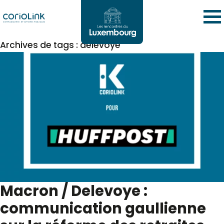
Archives de tags : delevoye
Macron / Delevoye :
communication gaullienne