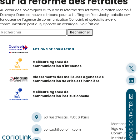
sur la réforme des retraites
Au coeur des polémiques autour de la réforme des retraites, le match Macron /
Delevoye. Dans sa nouvelle tribune pour Le Huffington Post, Jacky Isabello, co-
fondateur de l’agence de communication CorioLink et spécialiste de la
communication politique, apporte un éclairage...
Voir l'article
Rechercher
ACTIONS DE FORMATION
Meilleure agence de
communication d'influence
Classements des meilleures agences de
communication de crise et financière
Meilleure agence de
communication institutionnelle
NOUS CONTACTER
50 rue d’Assas, 75006 Paris
Mentions
légales
contact@coriolink.com
Communication
institutionnelle