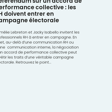
éférendum sur un accord de
erformance collective : les
H doivent entrer en
ampagne électorale
élie Lebreton et Jacky Isabello invitent les
ofessionnels RH à entrer en campagne. En
fet, au-delà d’une communication RH ou
une communication interne, la négociation
un accord de performance collective peut
vêtir les traits d’une véritable campagne
ectorale. Retrouvez le point...