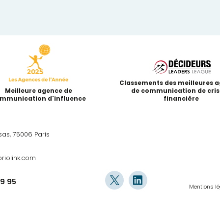
Classements des meilleures 
Meilleure agence de
de communication de cris
mmunication d'influence
financière
sas, 75006 Paris
riolink.com
09 95
Mentions l