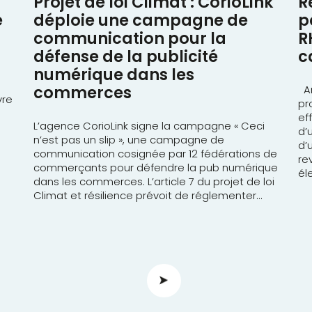
Projet de loi Climat : CorioLink
R
e
déploie une campagne de
p
communication pour la
R
défense de la publicité
c
numérique dans les
Am
commerces
vre
pr
ef
L’agence CorioLink signe la campagne « Ceci
d’
n’est pas un slip », une campagne de
d’
communication cosignée par 12 fédérations de
re
commerçants pour défendre la pub numérique
él
dans les commerces. L’article 7 du projet de loi
Climat et résilience prévoit de réglementer...