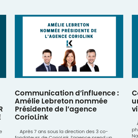
Communication d’influence :
C
Amélie Lebreton nommée
u
R
Présidente de l’agence
v
E
CorioLink
À 
ph
e
Après 7 ans sous la direction des 3 co-
Na
fondateurs de CorioLink, l’agence prend un