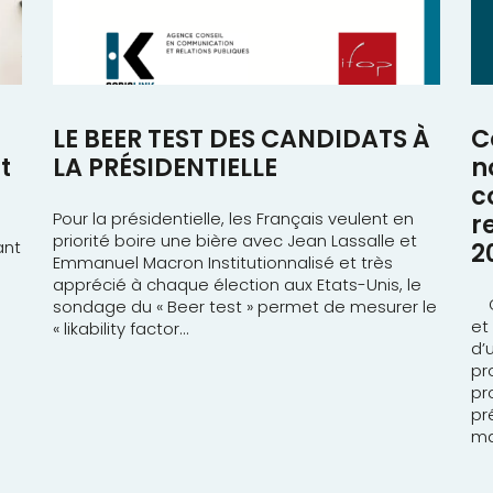
LE BEER TEST DES CANDIDATS À
C
t
LA PRÉSIDENTIELLE
n
c
Pour la présidentielle, les Français veulent en
r
priorité boire une bière avec Jean Lassalle et
ant
2
Emmanuel Macron Institutionnalisé et très
apprécié à chaque élection aux Etats-Unis, le
Co
sondage du « Beer test » permet de mesurer le
et
« likability factor...
d’
pr
pr
pr
ma