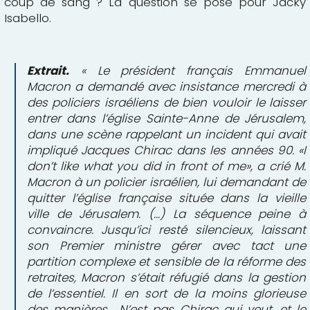
coup de sang ? La question se pose pour Jacky
Isabello.
Extrait.
« Le président français Emmanuel
Macron a demandé avec insistance mercredi à
des policiers israéliens de bien vouloir le laisser
entrer dans l’église Sainte-Anne de Jérusalem,
dans une scène rappelant un incident qui avait
impliqué Jacques Chirac dans les années 90. «I
don’t like what you did in front of me», a crié M.
Macron à un policier israélien, lui demandant de
quitter l’église française située dans la vieille
ville de Jérusalem. (…) La séquence peine à
convaincre. Jusqu’ici resté silencieux, laissant
son Premier ministre gérer avec tact une
partition complexe et sensible de la réforme des
retraites, Macron s’était réfugié dans la gestion
de l’essentiel. Il en sort de la moins glorieuse
des manières… N’est pas Chirac qui veut, et le