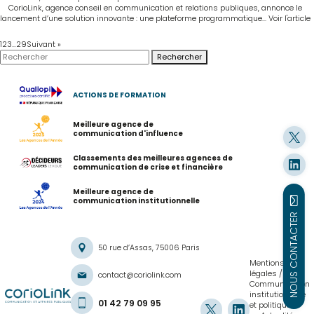
CorioLink, agence conseil en communication et relations publiques, annonce le
lancement d’une solution innovante : une plateforme programmatique...
Voir l'article
1
2
3
…
29
Suivant »
Rechercher
ACTIONS DE FORMATION
Meilleure agence de
communication d'influence
Classements des meilleures agences de
communication de crise et financière
Meilleure agence de
communication institutionnelle
NOUS CONTACTER
50 rue d’Assas, 75006 Paris
Mentions
légales
contact@coriolink.com
Communication
institutionnelle
01 42 79 09 95
et politique