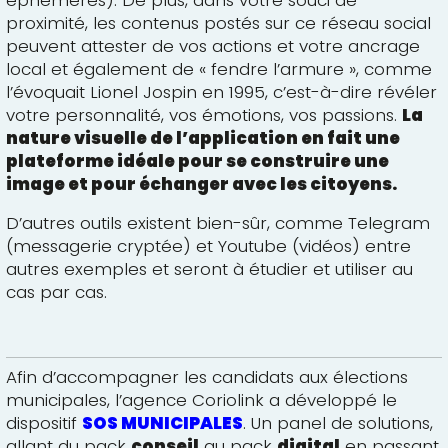
éphémères). De plus, dans votre souci de
proximité, les contenus postés sur ce réseau social
peuvent attester de vos actions et votre ancrage
local et également de « fendre l’armure », comme
l’évoquait Lionel Jospin en 1995, c’est-à-dire révéler
votre personnalité, vos émotions, vos passions.
La
nature visuelle de l’application en fait une
plateforme idéale pour se construire une
image et pour échanger avec les citoyens.
D’autres outils existent bien-sûr, comme Telegram
(messagerie cryptée) et Youtube (vidéos) entre
autres exemples et seront à étudier et utiliser au
cas par cas.
Afin d’accompagner les candidats aux élections
municipales, l’agence Coriolink a développé le
dispositif
SOS MUNICIPALES
. Un panel de solutions,
allant du pack
conseil
au pack
digital
en passant