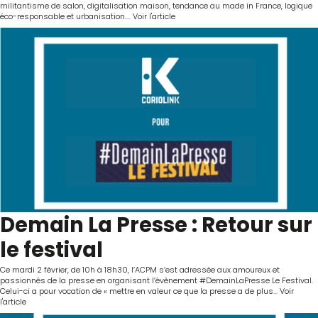
militantisme de salon, digitalisation maison, tendance au made in France, logique
éco-responsable et urbanisation....
Voir l'article
Demain La Presse : Retour sur
le festival
Ce mardi 2 février, de 10h à 18h30, l’ACPM s’est adressée aux amoureux et
passionnés de la presse en organisant l’évènement #DemainLaPresse Le Festival.
Celui-ci a pour vocation de « mettre en valeur ce que la presse a de plus...
Voir
l'article