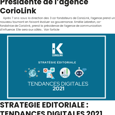
Présidente de l’agence
CorioLink
Après 7 ans sous la direction des 3 co-fondateurs de CorioLink, l’agence prend un
nouveau tournant en faisant évoluer sa gouvernance. Amélie Lebreton, co-
fondatrice de Coriolink, prend la présidence de l’agence de communication
d’influence. Elle sera aux côtés...
Voir l'article
STRATEGIE EDITORIALE :
TENDANCES DIGITALES 2021