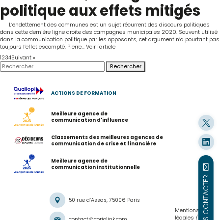
politique aux effets mitigés
L’endettement des communes est un sujet récurrent des discours politiques
dans cette dernière ligne droite des campagnes municipales 2020. Souvent utilisé
dans la communication politique par les opposants, cet argument n’a pourtant pas
toujours l’effet escompté. Pierre...
Voir l'article
1
2
3
4
Suivant »
Rechercher
ACTIONS DE FORMATION
Meilleure agence de
communication d'influence
Classements des meilleures agences de
communication de crise et financière
Meilleure agence de
communication institutionnelle
NOUS CONTACTER
50 rue d’Assas, 75006 Paris
Mentions
légales
contact@coriolink.com